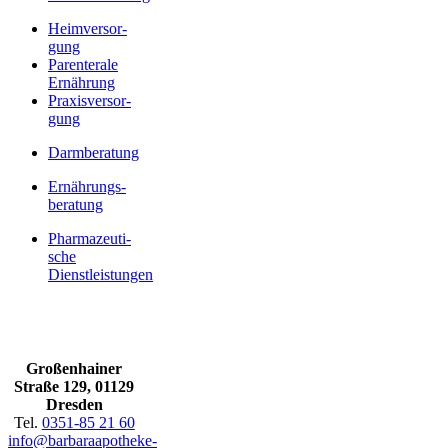
Heim­ver­sor­
gung
Par­en­te­r­ale
Ernährung
Pra­xis­ver­sor­
gung
Darm­be­ra­tung
Ernäh­rungs­
be­ra­tung
Phar­ma­zeu­ti­
sche
Dienstleistungen
Gro­ßen­hai­ner
Stra­ße 129,
01129
Dres­den
Tel.
0351-85 21 60
info@barbaraapotheke-