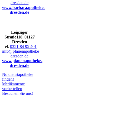
dresden.de
www.barbaraapotheke-
dresden.de
Leip­zi­ger
Straße118,
01127
Dres­den
Tel.
0351-84 95 401
info@pfauenapotheke-
dresden.de
www.pfauenapotheke-
dresden.de
Not­dienstapo­the­ke
finden!
Medi­ka­men­te
vorbestellen
Besu­chen Sie uns!