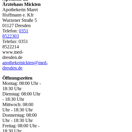
Ärztehaus Mickten
Apo­the­ke­rin Maret
Hoffmann e. Kfr
Wur­ze­ner Stra­ße 5
01127 Dresden
Tele­fon:
0351
8522303
Tele­fax: 0351
8522214
www.med-
dresden.de
apothekemickten@med-
dresden.de
Öff­nungs­zei­ten
Mon­tag:
08:00 Uhr -
18:30 Uhr
Diens­tag:
08:00 Uhr
- 18:30 Uhr
Mitt­woch:
08:00
Uhr - 18:30 Uhr
Don­ners­tag:
08:00
Uhr - 18:30 Uhr
Frei­tag:
08:00 Uhr -
18:30 Uhr