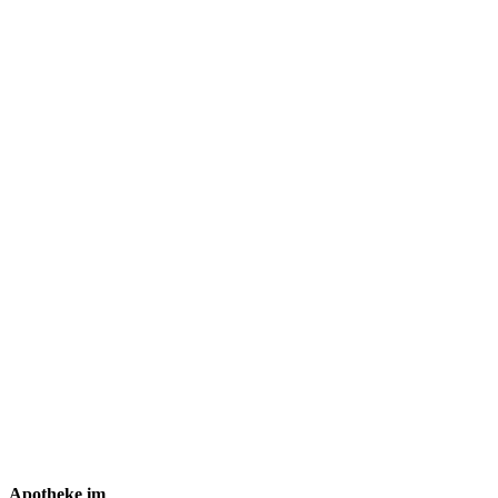
Apo­the­ke im