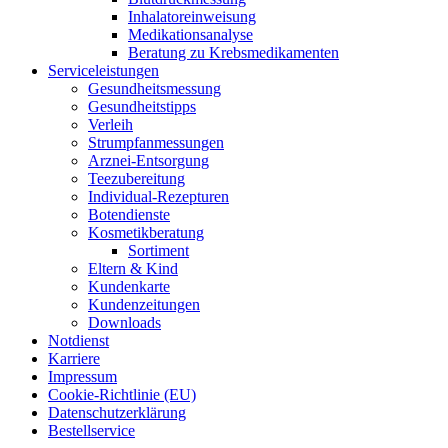
Inha­la­tor­ein­wei­sung
Medi­ka­ti­ons­ana­ly­se
Bera­tung zu Krebsmedikamenten
Ser­vice­leis­tun­gen
Gesund­heits­mes­sung
Gesund­heits­tipps
Ver­leih
Strumpfan­mes­sun­gen
Arz­n­ei-Ent­­sor­­gung
Tee­zu­be­rei­tung
Indi­­vi­­du­al-Rezep­­tu­­ren
Boten­diens­te
Kos­me­tik­be­ra­tung
Sor­ti­ment
Eltern & Kind
Kun­den­kar­te
Kun­den­zei­tun­gen
Down­loads
Not­dienst
Kar­rie­re
Impres­sum
Coo­kie-Rich­t­­li­­nie (EU)
Datenschutz­erklärung
Bestell­ser­vice