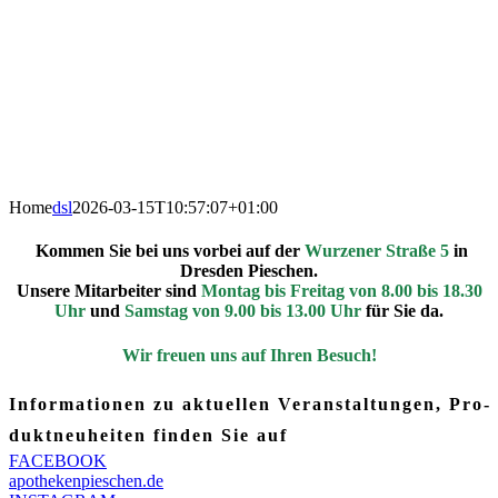
Home
dsl
2026-03-15T10:57:07+01:00
Kom­men Sie bei uns vor­bei auf der
Wur­ze­ner Stra­ße 5
in
Dres­den Pieschen.
Unse­re Mit­ar­bei­ter sind
Mon­tag bis Frei­tag von 8.00 bis 18.30
Uhr
und
Sams­tag von 9.00 bis 13.00 Uhr
für Sie da.
Wir freu­en uns auf Ihren Besuch!
Infor­ma­tio­nen zu aktu­el­len Ver­an­stal­tun­gen, Pro­
dukt­neu­hei­ten fin­den Sie auf
FACE­BOOK
apothekenpieschen.de