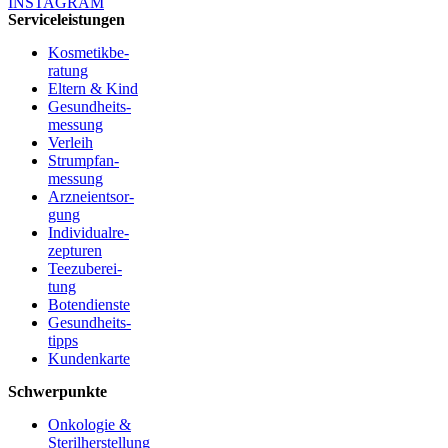
INSTA­GRAM
Ser­vice­leis­tun­gen
Kos­me­tik­be­
ra­tung
Eltern & Kind
Gesund­heits­
mes­sung
Ver­leih
Strumpfan­
mes­sung
Arz­nei­ent­sor­
gung
Indi­vi­du­al­re­
zep­tu­ren
Tee­zu­be­rei­
tung
Boten­diens­te
Gesund­heits­
tipps
Kun­den­kar­te
Schwer­punk­te
Onkologie &
Sterilherstellung