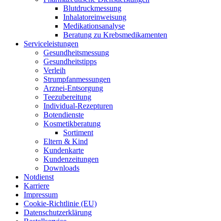
Blut­druck­mes­sung
Inha­la­tor­ein­wei­sung
Medi­ka­ti­ons­ana­ly­se
Bera­tung zu Krebsmedikamenten
Ser­vice­leis­tun­gen
Gesund­heits­mes­sung
Gesund­heits­tipps
Ver­leih
Strumpfan­mes­sun­gen
Arz­n­ei-Ent­­sor­­gung
Tee­zu­be­rei­tung
Indi­­vi­­du­al-Rezep­­tu­­ren
Boten­diens­te
Kos­me­tik­be­ra­tung
Sor­ti­ment
Eltern & Kind
Kun­den­kar­te
Kun­den­zei­tun­gen
Down­loads
Not­dienst
Kar­rie­re
Impres­sum
Coo­kie-Rich­t­­li­­nie (EU)
Datenschutz­erklärung