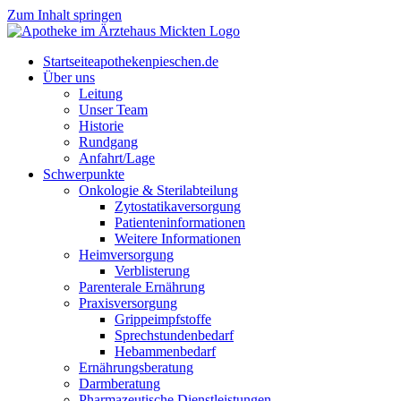
Zum Inhalt springen
Start­sei­te
apothekenpieschen.de
Über uns
Lei­tung
Unser Team
His­to­rie
Rund­gang
Anfahrt/Lage
Schwer­punk­te
Onkologie & Sterilabteilung
Zyto­sta­ti­ka­ver­sor­gung
Pati­en­ten­in­for­ma­tio­nen
Wei­te­re Informationen
Heim­ver­sor­gung
Ver­blis­te­rung
Par­en­te­r­ale Ernährung
Pra­xis­ver­sor­gung
Grip­pe­impf­stof­fe
Sprech­stun­den­be­darf
Heb­am­men­be­darf
Ernäh­rungs­be­ra­tung
Darm­be­ra­tung
Phar­ma­zeu­ti­sche Dienstleistungen