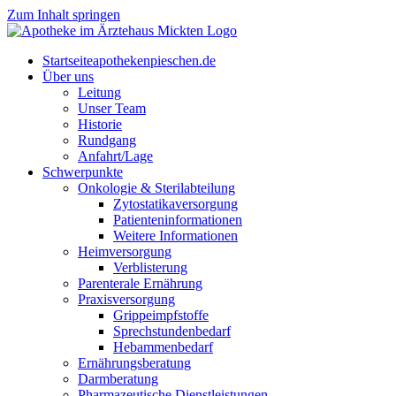
Zum Inhalt springen
Start­sei­te
apothekenpieschen.de
Über uns
Lei­tung
Unser Team
His­to­rie
Rund­gang
Anfahrt/Lage
Schwer­punk­te
Onkologie & Sterilabteilung
Zyto­sta­ti­ka­ver­sor­gung
Pati­en­ten­in­for­ma­tio­nen
Wei­te­re Informationen
Heim­ver­sor­gung
Ver­blis­te­rung
Par­en­te­r­ale Ernährung
Pra­xis­ver­sor­gung
Grip­pe­impf­stof­fe
Sprech­stun­den­be­darf
Heb­am­men­be­darf
Ernäh­rungs­be­ra­tung
Darm­be­ra­tung
Phar­ma­zeu­ti­sche Dienstleistungen