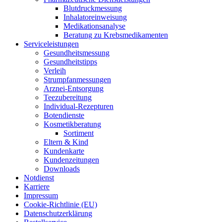
Blut­druck­mes­sung
Inha­la­tor­ein­wei­sung
Medi­ka­ti­ons­ana­ly­se
Bera­tung zu Krebsmedikamenten
Ser­vice­leis­tun­gen
Gesund­heits­mes­sung
Gesund­heits­tipps
Ver­leih
Strumpfan­mes­sun­gen
Arz­n­ei-Ent­­sor­­gung
Tee­zu­be­rei­tung
Indi­­vi­­du­al-Rezep­­tu­­ren
Boten­diens­te
Kos­me­tik­be­ra­tung
Sor­ti­ment
Eltern & Kind
Kun­den­kar­te
Kun­den­zei­tun­gen
Down­loads
Not­dienst
Kar­rie­re
Impres­sum
Coo­kie-Rich­t­­li­­nie (EU)
Datenschutz­erklärung