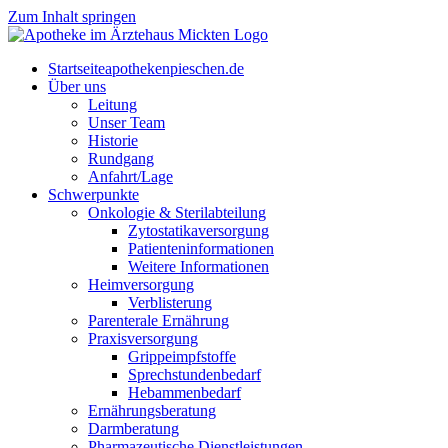
Zum Inhalt springen
Start­sei­te
apothekenpieschen.de
Über uns
Lei­tung
Unser Team
His­to­rie
Rund­gang
Anfahrt/Lage
Schwer­punk­te
Onkologie & Sterilabteilung
Zyto­sta­ti­ka­ver­sor­gung
Pati­en­ten­in­for­ma­tio­nen
Wei­te­re Informationen
Heim­ver­sor­gung
Ver­blis­te­rung
Par­en­te­r­ale Ernährung
Pra­xis­ver­sor­gung
Grip­pe­impf­stof­fe
Sprech­stun­den­be­darf
Heb­am­men­be­darf
Ernäh­rungs­be­ra­tung
Darm­be­ra­tung
Phar­ma­zeu­ti­sche Dienstleistungen