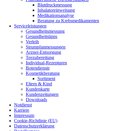
Blut­druck­mes­sung
Inha­la­tor­ein­wei­sung
Medi­ka­ti­ons­ana­ly­se
Bera­tung zu Krebsmedikamenten
Ser­vice­leis­tun­gen
Gesund­heits­mes­sung
Gesund­heits­tipps
Ver­leih
Strumpfan­mes­sun­gen
Arz­n­ei-Ent­­sor­­gung
Tee­zu­be­rei­tung
Indi­­vi­­du­al-Rezep­­tu­­ren
Boten­diens­te
Kos­me­tik­be­ra­tung
Sor­ti­ment
Eltern & Kind
Kun­den­kar­te
Kun­den­zei­tun­gen
Down­loads
Not­dienst
Kar­rie­re
Impres­sum
Coo­kie-Rich­t­­li­­nie (EU)
Datenschutz­erklärung