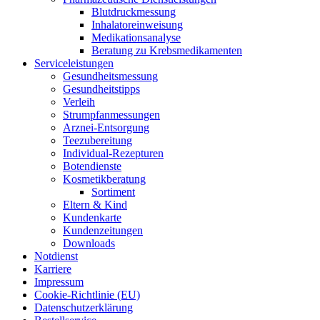
Blut­druck­mes­sung
Inha­la­tor­ein­wei­sung
Medi­ka­ti­ons­ana­ly­se
Bera­tung zu Krebsmedikamenten
Ser­vice­leis­tun­gen
Gesund­heits­mes­sung
Gesund­heits­tipps
Ver­leih
Strumpfan­mes­sun­gen
Arz­n­ei-Ent­­sor­­gung
Tee­zu­be­rei­tung
Indi­­vi­­du­al-Rezep­­tu­­ren
Boten­diens­te
Kos­me­tik­be­ra­tung
Sor­ti­ment
Eltern & Kind
Kun­den­kar­te
Kun­den­zei­tun­gen
Down­loads
Not­dienst
Kar­rie­re
Impres­sum
Coo­kie-Rich­t­­li­­nie (EU)
Datenschutz­erklärung