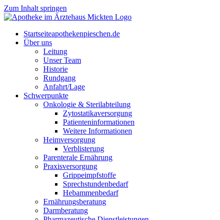
Zum Inhalt springen
Start­sei­te
apothekenpieschen.de
Über uns
Lei­tung
Unser Team
His­to­rie
Rund­gang
Anfahrt/Lage
Schwer­punk­te
Onkologie & Sterilabteilung
Zyto­sta­ti­ka­ver­sor­gung
Pati­en­ten­in­for­ma­tio­nen
Wei­te­re Informationen
Heim­ver­sor­gung
Ver­blis­te­rung
Par­en­te­r­ale Ernährung
Pra­xis­ver­sor­gung
Grip­pe­impf­stof­fe
Sprech­stun­den­be­darf
Heb­am­men­be­darf
Ernäh­rungs­be­ra­tung
Darm­be­ra­tung
Phar­ma­zeu­ti­sche Dienstleistungen