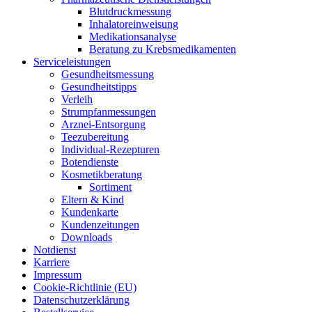
Blut­druck­mes­sung
Inha­la­tor­ein­wei­sung
Medi­ka­ti­ons­ana­ly­se
Bera­tung zu Krebsmedikamenten
Ser­vice­leis­tun­gen
Gesund­heits­mes­sung
Gesund­heits­tipps
Ver­leih
Strumpfan­mes­sun­gen
Arz­n­ei-Ent­­sor­­gung
Tee­zu­be­rei­tung
Indi­­vi­­du­al-Rezep­­tu­­ren
Boten­diens­te
Kos­me­tik­be­ra­tung
Sor­ti­ment
Eltern & Kind
Kun­den­kar­te
Kun­den­zei­tun­gen
Down­loads
Not­dienst
Kar­rie­re
Impres­sum
Coo­kie-Rich­t­­li­­nie (EU)
Datenschutz­erklärung