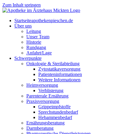
Zum Inhalt springen
Start­sei­te
apothekenpieschen.de
Über uns
Lei­tung
Unser Team
His­to­rie
Rund­gang
Anfahrt/Lage
Schwer­punk­te
Onkologie & Sterilabteilung
Zyto­sta­ti­ka­ver­sor­gung
Pati­en­ten­in­for­ma­tio­nen
Wei­te­re Informationen
Heim­ver­sor­gung
Ver­blis­te­rung
Par­en­te­r­ale Ernährung
Pra­xis­ver­sor­gung
Grip­pe­impf­stof­fe
Sprech­stun­den­be­darf
Heb­am­men­be­darf
Ernäh­rungs­be­ra­tung
Darm­be­ra­tung
Phar­ma­zeu­ti­sche Dienstleistungen