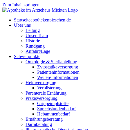
Zum Inhalt springen
Start­sei­te
apothekenpieschen.de
Über uns
Lei­tung
Unser Team
His­to­rie
Rund­gang
Anfahrt/Lage
Schwer­punk­te
Onkologie & Sterilabteilung
Zyto­sta­ti­ka­ver­sor­gung
Pati­en­ten­in­for­ma­tio­nen
Wei­te­re Informationen
Heim­ver­sor­gung
Ver­blis­te­rung
Par­en­te­r­ale Ernährung
Pra­xis­ver­sor­gung
Grip­pe­impf­stof­fe
Sprech­stun­den­be­darf
Heb­am­men­be­darf
Ernäh­rungs­be­ra­tung
Darm­be­ra­tung
Phar­ma­zeu­ti­sche Dienstleistungen