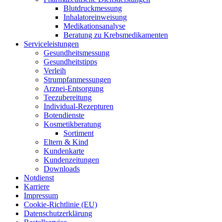
Blut­druck­mes­sung
Inha­la­tor­ein­wei­sung
Medi­ka­ti­ons­ana­ly­se
Bera­tung zu Krebsmedikamenten
Ser­vice­leis­tun­gen
Gesund­heits­mes­sung
Gesund­heits­tipps
Ver­leih
Strumpfan­mes­sun­gen
Arz­n­ei-Ent­­sor­­gung
Tee­zu­be­rei­tung
Indi­­vi­­du­al-Rezep­­tu­­ren
Boten­diens­te
Kos­me­tik­be­ra­tung
Sor­ti­ment
Eltern & Kind
Kun­den­kar­te
Kun­den­zei­tun­gen
Down­loads
Not­dienst
Kar­rie­re
Impres­sum
Coo­kie-Rich­t­­li­­nie (EU)
Datenschutz­erklärung