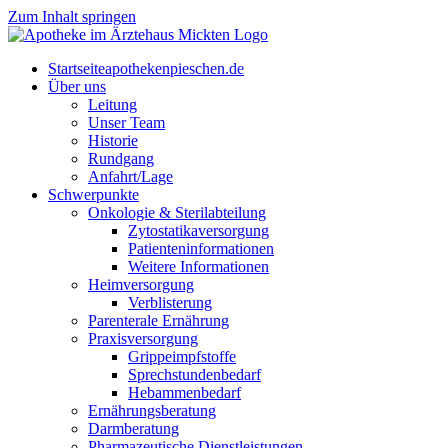
Zum Inhalt springen
Start­sei­te
apothekenpieschen.de
Über uns
Lei­tung
Unser Team
His­to­rie
Rund­gang
Anfahrt/Lage
Schwer­punk­te
Onkologie & Sterilabteilung
Zyto­sta­ti­ka­ver­sor­gung
Pati­en­ten­in­for­ma­tio­nen
Wei­te­re Informationen
Heim­ver­sor­gung
Ver­blis­te­rung
Par­en­te­r­ale Ernährung
Pra­xis­ver­sor­gung
Grip­pe­impf­stof­fe
Sprech­stun­den­be­darf
Heb­am­men­be­darf
Ernäh­rungs­be­ra­tung
Darm­be­ra­tung
Phar­ma­zeu­ti­sche Dienstleistungen