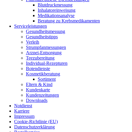
Blut­druck­mes­sung
Inha­la­tor­ein­wei­sung
Medi­ka­ti­ons­ana­ly­se
Bera­tung zu Krebsmedikamenten
Ser­vice­leis­tun­gen
Gesund­heits­mes­sung
Gesund­heits­tipps
Ver­leih
Strumpfan­mes­sun­gen
Arz­n­ei-Ent­­sor­­gung
Tee­zu­be­rei­tung
Indi­­vi­­du­al-Rezep­­tu­­ren
Boten­diens­te
Kos­me­tik­be­ra­tung
Sor­ti­ment
Eltern & Kind
Kun­den­kar­te
Kun­den­zei­tun­gen
Down­loads
Not­dienst
Kar­rie­re
Impres­sum
Coo­kie-Rich­t­­li­­nie (EU)
Datenschutz­erklärung