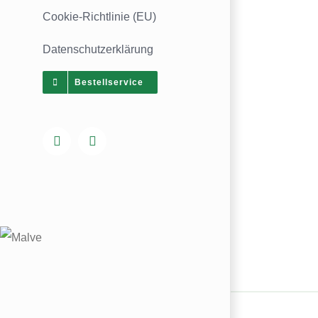
Coo­kie-Rich­t­­li­­nie (EU)
Datenschutz­erklärung
Bestell­ser­vice
Facebook
Instagram