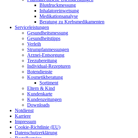
Blut­druck­mes­sung
Inha­la­tor­ein­wei­sung
Medi­ka­ti­ons­ana­ly­se
Bera­tung zu Krebsmedikamenten
Ser­vice­leis­tun­gen
Gesund­heits­mes­sung
Gesund­heits­tipps
Ver­leih
Strumpfan­mes­sun­gen
Arz­n­ei-Ent­­sor­­gung
Tee­zu­be­rei­tung
Indi­­vi­­du­al-Rezep­­tu­­ren
Boten­diens­te
Kos­me­tik­be­ra­tung
Sor­ti­ment
Eltern & Kind
Kun­den­kar­te
Kun­den­zei­tun­gen
Down­loads
Not­dienst
Kar­rie­re
Impres­sum
Coo­kie-Rich­t­­li­­nie (EU)
Datenschutz­erklärung