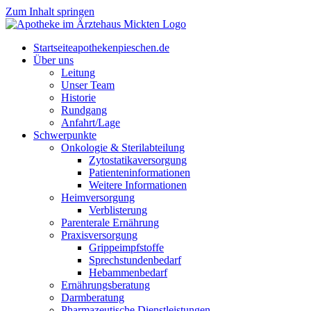
Zum Inhalt springen
Start­sei­te
apothekenpieschen.de
Über uns
Lei­tung
Unser Team
His­to­rie
Rund­gang
Anfahrt/Lage
Schwer­punk­te
Onkologie & Sterilabteilung
Zyto­sta­ti­ka­ver­sor­gung
Pati­en­ten­in­for­ma­tio­nen
Wei­te­re Informationen
Heim­ver­sor­gung
Ver­blis­te­rung
Par­en­te­r­ale Ernährung
Pra­xis­ver­sor­gung
Grip­pe­impf­stof­fe
Sprech­stun­den­be­darf
Heb­am­men­be­darf
Ernäh­rungs­be­ra­tung
Darm­be­ra­tung
Phar­ma­zeu­ti­sche Dienstleistungen