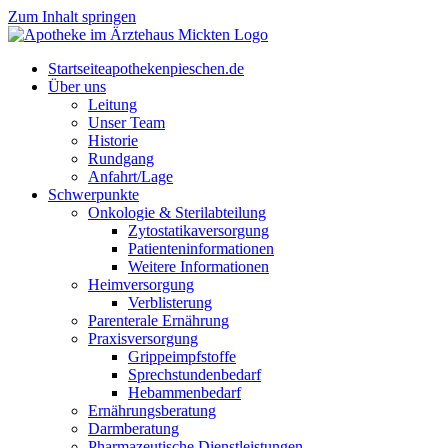
Zum Inhalt springen
Start­sei­te
apothekenpieschen.de
Über uns
Lei­tung
Unser Team
His­to­rie
Rund­gang
Anfahrt/Lage
Schwer­punk­te
Onkologie & Sterilabteilung
Zyto­sta­ti­ka­ver­sor­gung
Pati­en­ten­in­for­ma­tio­nen
Wei­te­re Informationen
Heim­ver­sor­gung
Ver­blis­te­rung
Par­en­te­r­ale Ernährung
Pra­xis­ver­sor­gung
Grip­pe­impf­stof­fe
Sprech­stun­den­be­darf
Heb­am­men­be­darf
Ernäh­rungs­be­ra­tung
Darm­be­ra­tung
Phar­ma­zeu­ti­sche Dienstleistungen