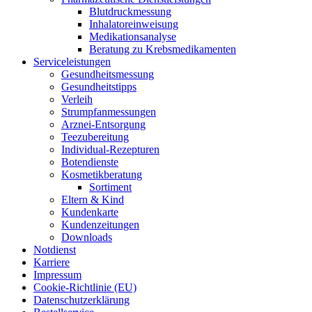
Blut­druck­mes­sung
Inha­la­tor­ein­wei­sung
Medi­ka­ti­ons­ana­ly­se
Bera­tung zu Krebsmedikamenten
Ser­vice­leis­tun­gen
Gesund­heits­mes­sung
Gesund­heits­tipps
Ver­leih
Strumpfan­mes­sun­gen
Arz­n­ei-Ent­­sor­­gung
Tee­zu­be­rei­tung
Indi­­vi­­du­al-Rezep­­tu­­ren
Boten­diens­te
Kos­me­tik­be­ra­tung
Sor­ti­ment
Eltern & Kind
Kun­den­kar­te
Kun­den­zei­tun­gen
Down­loads
Not­dienst
Kar­rie­re
Impres­sum
Coo­kie-Rich­t­­li­­nie (EU)
Datenschutz­erklärung