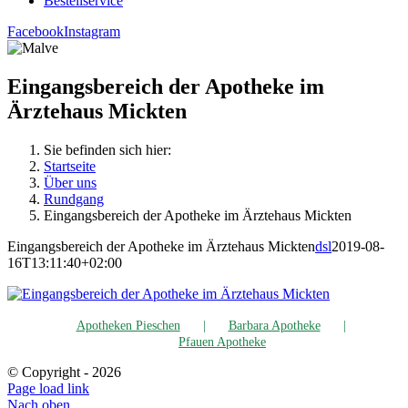
Bestell­ser­vice
Facebook
Instagram
Ein­gangs­be­reich der Apo­the­ke im
Ärztehaus Mickten
Sie befinden sich hier:
Startseite
Über uns
Rund­gang
Ein­gangs­be­reich der Apo­the­ke im Ärztehaus Mickten
Ein­gangs­be­reich der Apo­the­ke im Ärztehaus Mickten
dsl
2019-08-
16T13:11:40+02:00
Apo­the­ken Pieschen
Bar­ba­ra Apotheke
Pfau­en Apotheke
© Copyright -
2026
Page load link
Nach oben