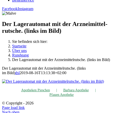
Bestell­ser­vice
Facebook
Instagram
Der Lager­au­to­mat mit der Arz­nei­mit­tel­
rut­sche. (links im Bild)
Sie befinden sich hier:
Startseite
Über uns
Rund­gang
Der Lager­au­to­mat mit der Arz­nei­mit­tel­rut­sche. (links im Bild)
Der Lager­au­to­mat mit der Arz­nei­mit­tel­rut­sche. (links
im Bild)
dsl
2019-08-16T13:13:38+02:00
Apo­the­ken Pieschen
Bar­ba­ra Apotheke
Pfau­en Apotheke
© Copyright -
2026
Page load link
Nach oben