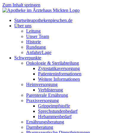
Zum Inhalt springen
Start­sei­te
apothekenpieschen.de
Über uns
Lei­tung
Unser Team
His­to­rie
Rund­gang
Anfahrt/Lage
Schwer­punk­te
Onkologie & Sterilabteilung
Zyto­sta­ti­ka­ver­sor­gung
Pati­en­ten­in­for­ma­tio­nen
Wei­te­re Informationen
Heim­ver­sor­gung
Ver­blis­te­rung
Par­en­te­r­ale Ernährung
Pra­xis­ver­sor­gung
Grip­pe­impf­stof­fe
Sprech­stun­den­be­darf
Heb­am­men­be­darf
Ernäh­rungs­be­ra­tung
Darm­be­ra­tung
Phar­ma­zeu­ti­sche Dienstleistungen