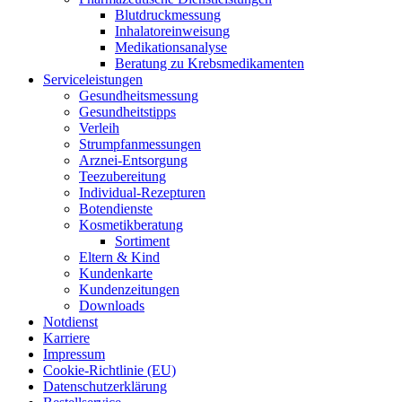
Blut­druck­mes­sung
Inha­la­tor­ein­wei­sung
Medi­ka­ti­ons­ana­ly­se
Bera­tung zu Krebsmedikamenten
Ser­vice­leis­tun­gen
Gesund­heits­mes­sung
Gesund­heits­tipps
Ver­leih
Strumpfan­mes­sun­gen
Arz­n­ei-Ent­­sor­­gung
Tee­zu­be­rei­tung
Indi­­vi­­du­al-Rezep­­tu­­ren
Boten­diens­te
Kos­me­tik­be­ra­tung
Sor­ti­ment
Eltern & Kind
Kun­den­kar­te
Kun­den­zei­tun­gen
Down­loads
Not­dienst
Kar­rie­re
Impres­sum
Coo­kie-Rich­t­­li­­nie (EU)
Datenschutz­erklärung