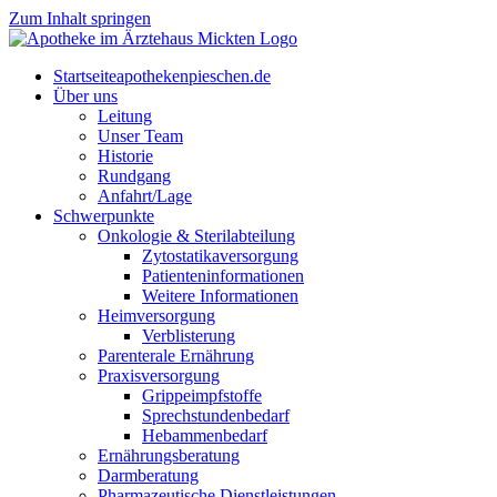
Zum Inhalt springen
Start­sei­te
apothekenpieschen.de
Über uns
Lei­tung
Unser Team
His­to­rie
Rund­gang
Anfahrt/Lage
Schwer­punk­te
Onkologie & Sterilabteilung
Zyto­sta­ti­ka­ver­sor­gung
Pati­en­ten­in­for­ma­tio­nen
Wei­te­re Informationen
Heim­ver­sor­gung
Ver­blis­te­rung
Par­en­te­r­ale Ernährung
Pra­xis­ver­sor­gung
Grip­pe­impf­stof­fe
Sprech­stun­den­be­darf
Heb­am­men­be­darf
Ernäh­rungs­be­ra­tung
Darm­be­ra­tung
Phar­ma­zeu­ti­sche Dienstleistungen