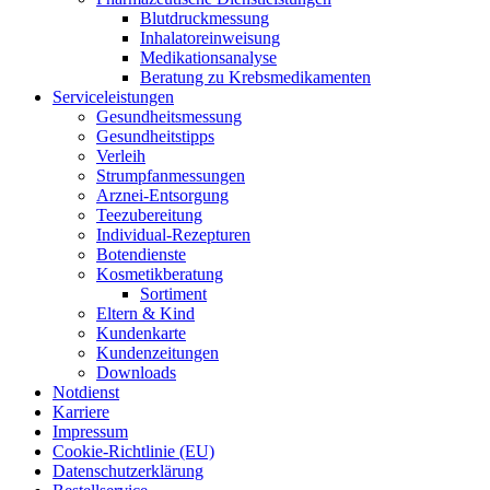
Blut­druck­mes­sung
Inha­la­tor­ein­wei­sung
Medi­ka­ti­ons­ana­ly­se
Bera­tung zu Krebsmedikamenten
Ser­vice­leis­tun­gen
Gesund­heits­mes­sung
Gesund­heits­tipps
Ver­leih
Strumpfan­mes­sun­gen
Arz­n­ei-Ent­­sor­­gung
Tee­zu­be­rei­tung
Indi­­vi­­du­al-Rezep­­tu­­ren
Boten­diens­te
Kos­me­tik­be­ra­tung
Sor­ti­ment
Eltern & Kind
Kun­den­kar­te
Kun­den­zei­tun­gen
Down­loads
Not­dienst
Kar­rie­re
Impres­sum
Coo­kie-Rich­t­­li­­nie (EU)
Datenschutz­erklärung